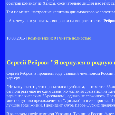
обыграв команду из Хайфы, окончательно лишил нас этих с
Тем не менее, настроение капитана динамовского коллектива
- А к чему нам унывать, - вопросом на вопрос ответил
Ребро
10.03.2015 |
Комментарии: 0
|
Читать полностью
Сергей Ребров: "Я вернулся в родную
Сергей Ребров, в прошлом году ставший чемпионом России в
карьеру.
"Не могу сказать, что пресытился футболом, — отметил 35-
бы поиграть ещё не один сезон, но желания срываться из Ки
вариант с киевским "Арсеналом", однако не сложилось. През
мне поступило предложение от "Динамо", и я его принял. И 
лучшие годы жизни. Президент клуба Игорь Суркис предложил
В киевском клубе чемпион Украины, Турции и России будет