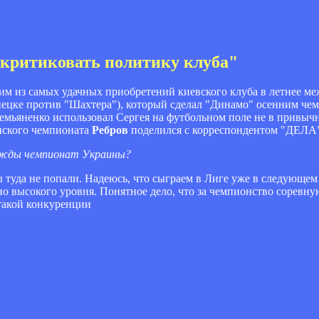
 критиковать политику клуба"
им из самых удачных приобретений киевского клуба в летнее меж
нецке против "Шахтера"), который сделал "Динамо" осенним чем
мьяненко использовал Сергея на футбольном поле не в привычн
инского чемпионата
Ребров
поделился с корреспондентом "ДЕЛА".
адежды чемпионат Украины?
ы туда не попали. Надеюсь, что сыграем в Лиге уже в следующем 
но высокого уровня. Понятное дело, что за чемпионство соревн
такой конкуренции