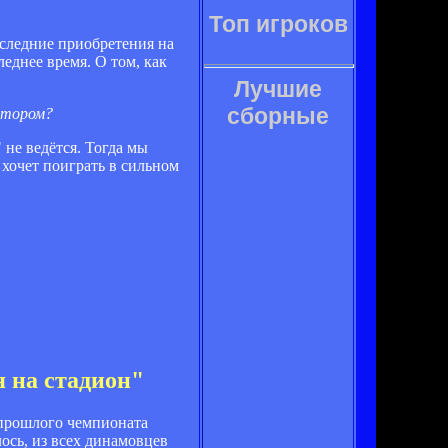
Топ игроков
оследние приобретения на
еднее время. О том, как
Лучшие
сборные
иатором?
 не ведётся. Тогда мы
 хочет поиграть в сильном
я на стадион"
прошлого чемпионата
ось, из всех динамовцев