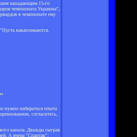
учшим нападающим 15-го
диров чемпионата Украины",
орвардов в чемпионате ему
 "Пусть накапливаются.
"
рво нужно набираться опыта
оревнованиях, согласитесь,
вого канала. Дважды сыграв
ей. А вчера "Спартак",