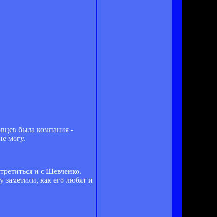
овцев была компания -
не могу.
стретиться и с Шевченко.
у заметили, как его любят и