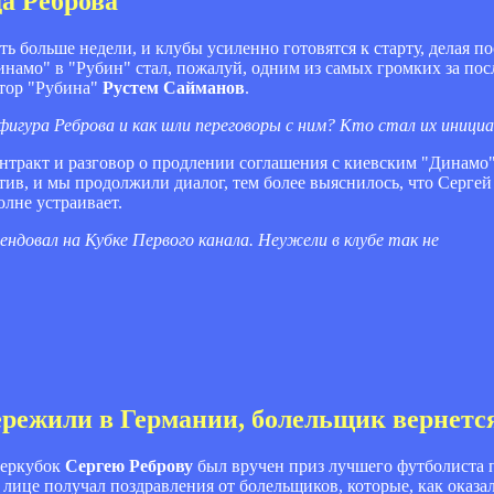
а Реброва
ь больше недели, и клубы усиленно готовятся к старту, делая п
намо" в "Рубин" стал, пожалуй, одним из самых громких за посл
ктор "Рубина"
Рустем Сайманов
.
 фигура Реброва и как шли переговоры с ним? Кто стал их иниц
онтракт и разговор о продлении соглашения с киевским "Динамо"
ив, и мы продолжили диалог, тем более выяснилось, что Сергей
олне устраивает.
ендовал на Кубке Первого канала. Неужели в клубе так не
пережили в Германии, болельщик вернетс
перкубок
Сергею Реброву
был вручен приз лучшего футболиста 
лице получал поздравления от болельщиков, которые, как оказал