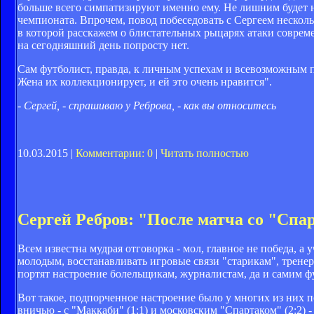
больше всего симпатизируют именно ему. Не лишним будет
чемпионата. Впрочем, повод побеседовать с Сергеем неско
в которой расскажем о блистательных рыцарях атаки совреме
на сегодняшний день попросту нет.
Сам футболист, правда, к личным успехам и всевозможным 
Жена их коллекционирует, и ей это очень нравится".
- Сергей, - спрашиваю у Реброва, - как вы относитесь
10.03.2015 |
Комментарии: 0
|
Читать полностью
Сергей Ребров: "После матча со "Спа
Всем известна мудрая отговорка - мол, главное не победа, а
молодым, восстанавливать игровые связи "старикам", тренера
портят настроение болельщикам, журналистам, да и самим ф
Вот такое, подпорченное настроение было у многих из них
вничью - с "Маккаби" (1:1) и московским "Спартаком" (2:2)