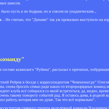
амых шансов.
 было пусть и не бодрым, но и совсем не упадническим...
в
. - Не считаю, что "Динамо" так уж провально выступило на из
 команду"
 составе казанского "Рубина", рассказал о причинах, побудивш
летний Ребров в беседе с корреспондентом "Чемпионат.ру" Олег
ева, снова бросать семью ради каких-то второразрядных команд 
идент клуба всё собирался со мной встретиться, да, видно, врем
очень такому повороту событий рад. Я остаюсь дома, в родной к
 работу, которая мне по душе. Так что всё нормально".
 ассистентом главного тренера молодёжной команды Владимира