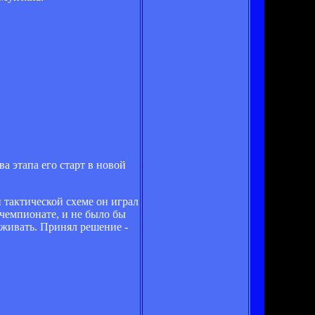
а этапа его старт в новой
й тактической схеме он играл
 чемпионате, и не было бы
рживать. Принял решение -