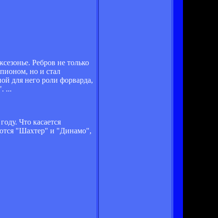
сезонье. Ребров не только
пионом, но и стал
ой для него роли форварда,
 ...
году. Что касается
уются "Шахтер" и "Динамо",