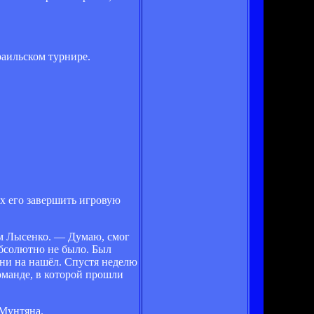
раильском турнире.
их его завершить игровую
ом Лысенко. — Думаю, смог
абсолютно не было. Был
ени на нашёл. Спустя неделю
оманде, в которой прошли
 Мунтяна.