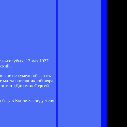
ло-голубых: 13 мая 1927
вский.
вляне не сумели обыграть
ле матча наставник юбиляра
капитан «Динамо»
Сергей
 базу в Конче-Заспе, у меня