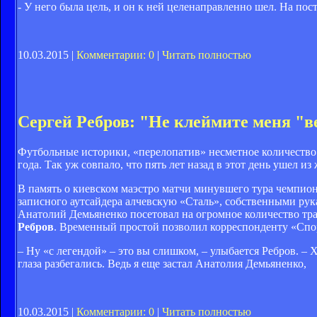
- У него была цель, и он к ней целенаправленно шел. На пос
10.03.2015 |
Комментарии: 0
|
Читать полностью
Сергей Ребров: "Не клеймите меня "
Футбольные историки, «перелопатив» несметное количество 
года. Так уж совпало, что пять лет назад в этот день ушел 
В память о киевском маэстро матчи минувшего тура чемпион
записного аутсайдера алчевскую «Сталь», собственными рука
Анатолий Демьяненко посетовал на огромное количество тр
Ребров
. Временный простой позволил корреспонденту «Спор
– Ну «с легендой» – это вы слишком, – улыбается Ребров. – 
глаза разбегались. Ведь я еще застал Анатолия Демьяненко,
10.03.2015 |
Комментарии: 0
|
Читать полностью