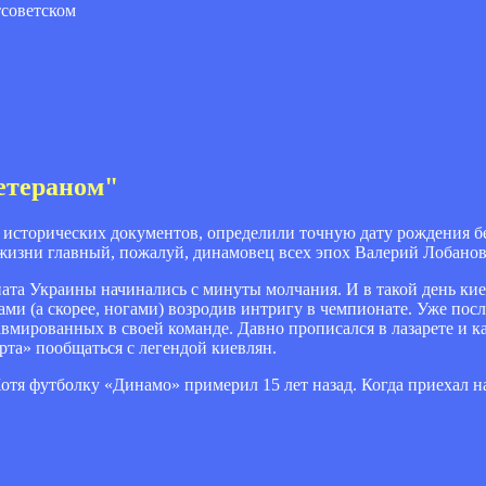
тсоветском
ветераном"
исторических документов, определили точную дату рождения бе
из жизни главный, пожалуй, динамовец всех эпох Валерий Лобано
ата Украины начинались с минуты молчания. И в такой день кие
ми (а скорее, ногами) возродив интригу в чемпионате. Уже пос
авмированных в своей команде. Давно прописался в лазарете и 
та» пообщаться с легендой киевлян.
Хотя футболку «Динамо» примерил 15 лет назад. Когда приехал на