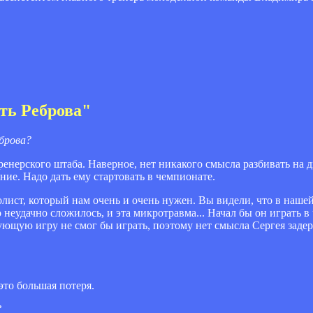
ть Реброва"
брова?
енерского штаба. Наверное, нет никакого смысла разбивать на дв
ние. Надо дать ему стартовать в чемпионате.
олист, который нам очень и очень нужен. Вы видели, что в наше
неудачно сложилось, и эта микротравма... Начал бы он играть в
ующую игру не смог бы играть, поэтому нет смысла Сергея заде
это большая потеря.
?