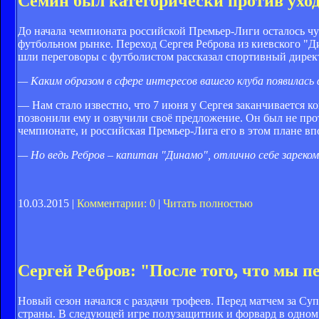
Сёмин был категорически против уход
До начала чемпионата российской Премьер-Лиги осталось чут
футбольном рынке. Переход Сергея Реброва из киевского "Ди
шли переговоры с футболистом рассказал спортивный дире
— Каким образом в сфере интересов вашего клуба появилась
— Нам стало известно, что 7 июня у Сергея заканчивается к
позвонили ему и озвучили своё предложение. Он был не прот
чемпионате, и российская Премьер-Лига его в этом плане вп
— Но ведь Ребров – капитан "Динамо", отлично себе зареком
10.03.2015 |
Комментарии: 0
|
Читать полностью
Сергей Ребров: "После того, что мы 
Новый сезон начался с раздачи трофеев. Перед матчем за Су
страны. В следующей игре полузащитник и форвард в одном 