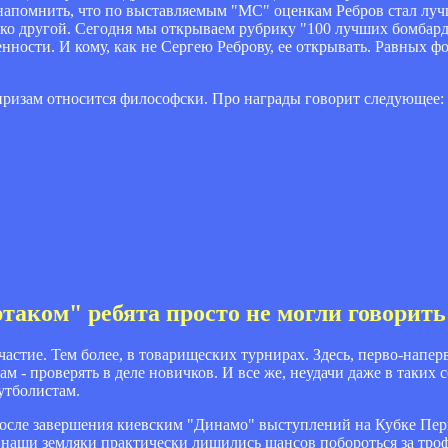
 напомнить, что по выставляемым "МС" оценкам Ребров стал л
лько другой. Сегодня мы открываем рубрику "100 лучших бомбар
нности. И кому, как не Сергею Реброву, ее открывать. Равных ф
призам относится философски. Про награды говорит следующее:
ртаком" ребята просто не могли говорить
 участие. Тем более, в товарищеских турнирах. Здесь, перво-напе
м - проверять в деле новичков. И все же, неудачи даже в таких с
утболистам.
 после завершения киевским "Динамо" выступлений на Кубке Пер
 - наши земляки практически лишились шансов побороться за троф