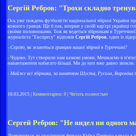
Сергій Ребров: "Трохи складно трену
Ось уже тиждень футболiсти нацiональної збiрної України пр
кожного гравця. Ще б пак, вперше у своїй кар'єрi українцi 
своїми половинками. Тож як ведеться збiрникам в Туреччинi? 
журналiста "Експресу" вiдповiв
Сергiй Ребров
, один iз лiде
- Сергiю, як живеться гравцям нашої збiрної в Туреччинi?
- Чудово. Тут створили нам казковi умови. Мешкаємо в п'ят
навантаження набагато бiльшi. Ми до них вже давно звикли.
- Майже всi збiрники, за винятком Шуста, Русола, Воронiна 
10.03.2015 |
Комментарии: 0
|
Читать полностью
Сергей Ребров: "Не видел ни одного 
Дозвониться до участников финала Кубка Первого канала в 