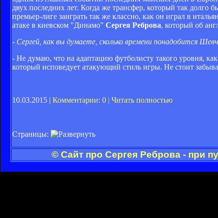
двух последних лет. Когда же трансфер, который так долго б
премьер-лиге заиграть так же классно, как он играл в италь
атаке в киевском "Динамо"
Сергея Реброва
, который об ан
- Сергей, как вы думаете, сколько времени понадобится Шевч
- Не думаю, что на адаптацию футболисту такого уровня, как
который исповедует атакующий стиль игры. Не стоит забыва
10.03.2015 |
Комментарии: 0
|
Читать полностью
Страницы:
© Сайт про Сергея Реброва - при 