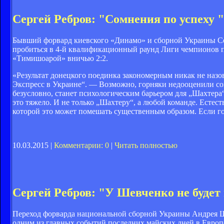
Сергей Ребров: "Сомнения по успеху "
Бывший форвард киевского «Динамо» и сборной Украины Сер
пробиться в 4-й квалификационный раунд Лиги чемпионов по
«Тимишоарой» вничью 2:2.
«Результат донецкого поединка закономерным никак не назо
Экспресс в Украине“. — Возможно, горняки недооценили сопе
безусловно, станет психологическим барьером для „Шахтера“ 
это тяжело. И не только „Шахтеру“, а любой команде. Естест
которой это может помешать существенным образом. Если горн
10.03.2015 |
Комментарии: 0
|
Читать полностью
Сергей Ребров: "У Шевченко не будет
Переход форварда национальной сборной Украины Андрея Ше
одним из главных событий последних майских дней в Европе