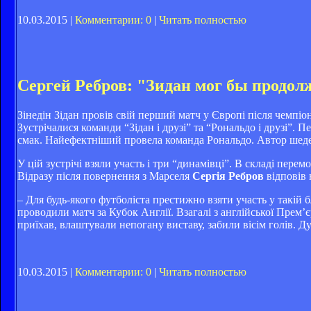
10.03.2015 |
Комментарии: 0
|
Читать полностью
Сергей Ребров: "Зидан мог бы продол
Зінедін Зідан провів свій перший матч у Європі після чемпіо
Зустрічалися команди “Зідан і друзі” та “Рональдо і друзі”. 
смак. Найефектніший провела команда Рональдо. Автор шед
У цій зустрічі взяли участь і три “динамівці”. В складі пере
Відразу після повернення з Марселя
Сергія Ребров
відповів 
– Для будь-якого футболіста престижно взяти участь у такій 
проводили матч за Кубок Англії. Взагалі з англійської Прем’є
приїхав, влаштували непогану виставу, забили вісім голів. Д
10.03.2015 |
Комментарии: 0
|
Читать полностью