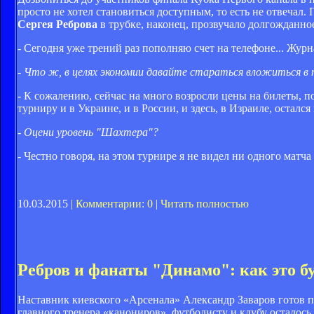
просто не хотел становиться доступным, то есть не отвеча
Сергея Реброва
в трубке, наконец, прозвучало долгожданное
- Сегодня уже трений раз пополняю счет на телефоне... Журна
- Что ж, в целях экономии давайте стараться вложиться в 
- К сожалению, сейчас на много возросли цены на билеты, п
турниру и в Украине, и в России, и здесь, в Израиле, осталс
- Оцени уровень "Шахтера"?
- Честно говоря, на этом турнире я не видел ни одного матч
10.03.2015 |
Комментарии: 0
|
Читать полностью
Ребров и фанаты "Динамо": как это б
Наставник киевского «Арсенала» Александр Заваров готов п
главного тренера «канониров», футболисту и клубу осталось